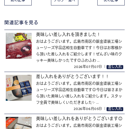
前の記事
ブログ一覧へ
次の記事
関連記事を見る
美味しい差し入れを頂きました！
おはようございます。広島市南区の鈑金塗装工場シ
ューリーズ宇品店相生自動車です！今日はお客様か
ら頂いた差し入れをご紹介します！ぜんざい味のク
ッキー美味しかったです😊ふわふわ ...
2026年07月07日
｜
差し入れ
差し入れをありがとうございます！！
おはようございます。広島市南区の鈑金塗装工場シ
ューリーズ宇品店相生自動車です😊今日は皆さまか
ら頂いた美味しい差し入れをご紹介します。スタッ
フ全員で美味しくいただきました✨ ...
2026年06月05日
｜
差し入れ
美味しい差し入れをありがとうございます😊
おはようございます。広島市南区の鈑金塗装工場シ