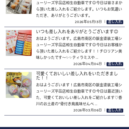
ューリーズ宇品店相生自動車です😊今日は皆さまか
ら頂いた差し入れをご紹介します。いつもお気遣い
ただき、ありがとうございます。
2026年05月13日
｜
差し入れ
いつも差し入れをありがとうございます😊
おはようございます。広島市南区の鈑金塗装工場シ
ューリーズ宇品店相生自動車です😊今日はお客様か
ら頂いた差し入れをご紹介します！！チロリアン美
味しかったです～✨✨ティラミスや ...
2026年04月04日
｜
差し入れ
可愛くておいしい差し入れをいただきまし
た！！
おはようございます！広島市南区の鈑金塗装工場シ
ューリーズ宇品店相生自動車です😊今日は最近頂い
た、可愛くておいしい差し入れをご紹介します♡香
川のお土産の“骨付き鳥風味せんべ ...
2026年03月06日
｜
差し入れ