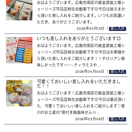
おはようございます。広島市南区の鈑金塗装工場シ
ューリーズ宇品店相生自動車です😊今日は皆さまか
ら頂いた差し入れをご紹介します。いつもお気遣い
ただき、ありがとうございます。
2026年05月13日
｜
差し入れ
いつも差し入れをありがとうございます😊
おはようございます。広島市南区の鈑金塗装工場シ
ューリーズ宇品店相生自動車です😊今日はお客様か
ら頂いた差し入れをご紹介します！！チロリアン美
味しかったです～✨✨ティラミスや ...
2026年04月04日
｜
差し入れ
可愛くておいしい差し入れをいただきまし
た！！
おはようございます！広島市南区の鈑金塗装工場シ
ューリーズ宇品店相生自動車です😊今日は最近頂い
た、可愛くておいしい差し入れをご紹介します♡香
川のお土産の“骨付き鳥風味せんべ ...
2026年03月06日
｜
差し入れ