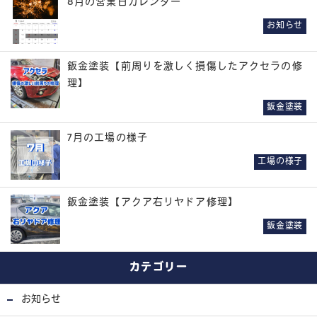
8月の営業日カレンダー
お知らせ
鈑金塗装【前周りを激しく損傷したアクセラの修
理】
鈑金塗装
7月の工場の様子
工場の様子
鈑金塗装【アクア右リヤドア修理】
鈑金塗装
カテゴリー
お知らせ