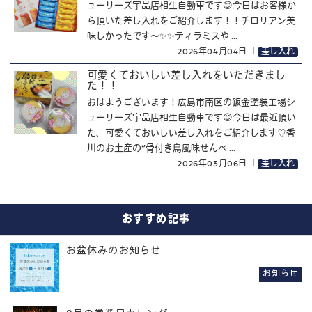
ューリーズ宇品店相生自動車です😊今日はお客様か
ら頂いた差し入れをご紹介します！！チロリアン美
味しかったです～✨✨ティラミスや ...
2026年04月04日
｜
差し入れ
可愛くておいしい差し入れをいただきまし
た！！
おはようございます！広島市南区の鈑金塗装工場シ
ューリーズ宇品店相生自動車です😊今日は最近頂い
た、可愛くておいしい差し入れをご紹介します♡香
川のお土産の“骨付き鳥風味せんべ ...
2026年03月06日
｜
差し入れ
おすすめ記事
お盆休みのお知らせ
お知らせ