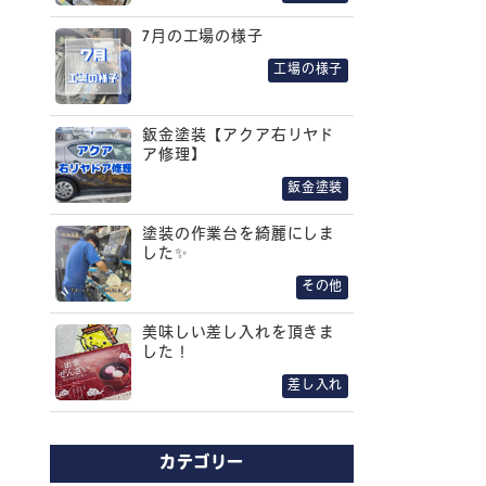
7月の工場の様子
工場の様子
鈑金塗装【アクア右リヤド
ア修理】
鈑金塗装
塗装の作業台を綺麗にしま
した✨
その他
美味しい差し入れを頂きま
した！
差し入れ
カテゴリー