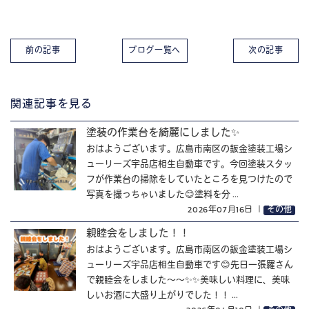
前の記事
ブログ一覧へ
次の記事
関連記事を見る
塗装の作業台を綺麗にしました✨
おはようございます。広島市南区の鈑金塗装工場シ
ューリーズ宇品店相生自動車です。今回塗装スタッ
フが作業台の掃除をしていたところを見つけたので
写真を撮っちゃいました😊塗料を分 ...
2026年07月16日
｜
その他
親睦会をしました！！
おはようございます。広島市南区の鈑金塗装工場シ
ューリーズ宇品店相生自動車です😊先日一張羅さん
で親睦会をしました～～✨✨美味しい料理に、美味
しいお酒に大盛り上がりでした！！ ...