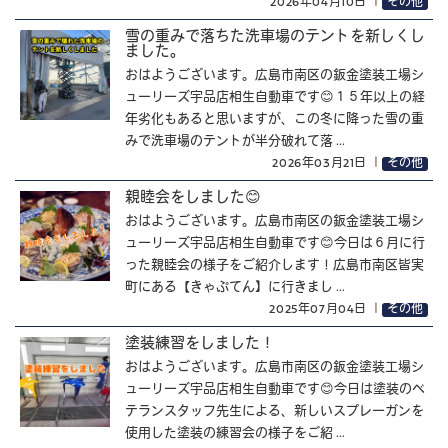
2026年04月10日
｜
その他
雪の重みで落ちた洗車場のテントを新しくし
ました。
おはようございます。広島市南区の鈑金塗装工場シ
ューリーズ宇品店相生自動車です😊１５年以上の経
年劣化もあると思いますが、この冬に降った雪の重
みで洗車場のテントが半分破れて落 ...
2026年03月21日
｜
その他
親睦会をしました😊
おはようございます。広島市南区の鈑金塗装工場シ
ューリーズ宇品店相生自動車です😊今日は６月に行
った親睦会の様子をご紹介します！広島市南区皆実
町にある【きゃぷてん】に行きまし ...
2025年07月04日
｜
その他
塗装練習をしました！
おはようございます。広島市南区の鈑金塗装工場シ
ューリーズ宇品店相生自動車です😊今日は塗装のベ
テランスタッフ先生による、新しいスプレーガンを
使用した塗装の練習会の様子をご紹 ...