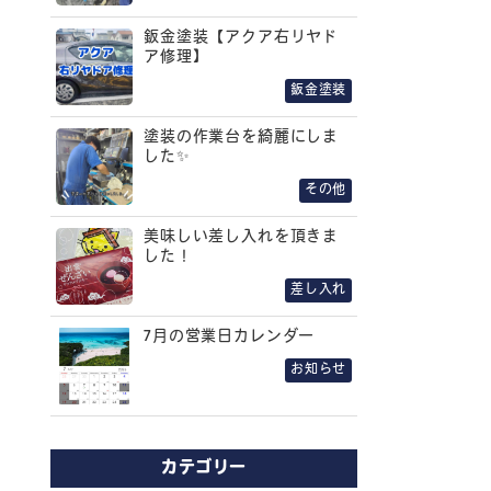
鈑金塗装【アクア右リヤド
ア修理】
鈑金塗装
塗装の作業台を綺麗にしま
した✨
その他
美味しい差し入れを頂きま
した！
差し入れ
7月の営業日カレンダー
お知らせ
カテゴリー