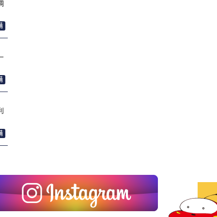
調
備
一
備
利
備