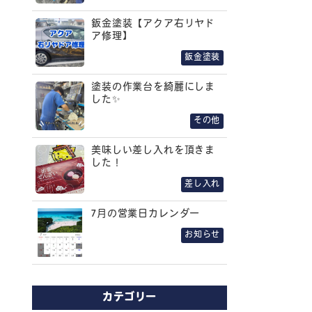
鈑金塗装【アクア右リヤド
ア修理】
鈑金塗装
塗装の作業台を綺麗にしま
した✨
その他
美味しい差し入れを頂きま
した！
差し入れ
7月の営業日カレンダー
お知らせ
カテゴリー