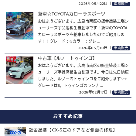
2026年05月22日
｜
車両販売
新車☆TOYOTAカローラスポーツ
おはようございます。広島市南区の鈑金塗装工場シ
ューリーズ宇品店相生自動車です！新車のTOYOTA
カローラスポーツを納車しましたのでご紹介しま
す！！グレード：Gカラー：グレ ...
2026年03月10日
｜
車両販売
中古車【ルノートゥインゴ】
おはようございます。広島市南区の鈑金塗装工場シ
ューリーズ宇品店相生自動車です。今日は先日納車
しました、ルノーのトゥインゴをご紹介します✨✨
グレードはS。トゥインゴのランナ ...
2026年02月17日
｜
車両販売
おすすめ記事
鈑金塗装【CX-3左のドアなど側面の修理】