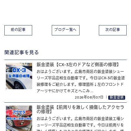
前の記事
ブログ一覧へ
次の記事
関連記事を見る
鈑金塗装【CX-3左のドアなど側面の修理】
おはようございます。広島市南区の鈑金塗装シュー
リーズ宇品店相生自動車です。今日はCX-3の鈑金塗
装修理をご紹介します。修理箇所↓左のフロントド
ア～リヤにかけてキズとへこみ ...
2026年08月07日
｜
鈑金塗装
鈑金塗装【前周りを激しく損傷したアクセラ
の修理】
おはようございます。広島市南区の鈑金塗装工場シ
ューリーズ宇品店相生自動車です。今日は前周りを