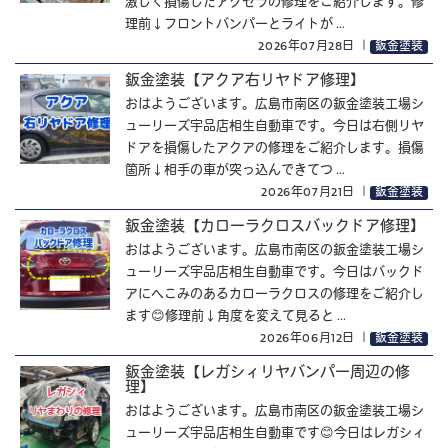
激しく損傷したアクセラの修理をご紹介します。修
理前↓フロントバンパーとライトが ...
2026年07月28日
｜
鈑金塗装
鈑金塗装【アクア右リヤドア修理】
おはようございます。広島市南区の鈑金塗装工場シ
ューリーズ宇品店相生自動車です。今日は右側リヤ
ドアを損傷したアクアの修理をご紹介します。損傷
箇所↓相手の車が突っ込んできてつ ...
2026年07月21日
｜
鈑金塗装
鈑金塗装【カローラクロスバックドア修理】
おはようございます。広島市南区の鈑金塗装工場シ
ューリーズ宇品店相生自動車です。今日はバックド
アにへこみのあるカローラクロスの修理をご紹介し
ます😊修理前↓角度を変えて見ると ...
2026年06月12日
｜
鈑金塗装
鈑金塗装【レガシィリヤバンパー周辺の修
理】
おはようございます。広島市南区の鈑金塗装工場シ
ューリーズ宇品店相生自動車です😊今日はレガシィ