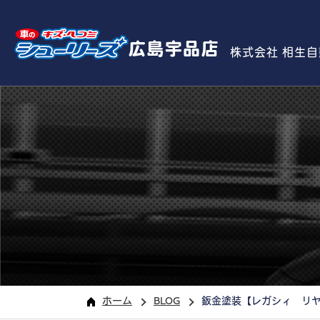
広島宇品店
株式会社 相生
ホーム
BLOG
鈑金塗装【レガシィ リ