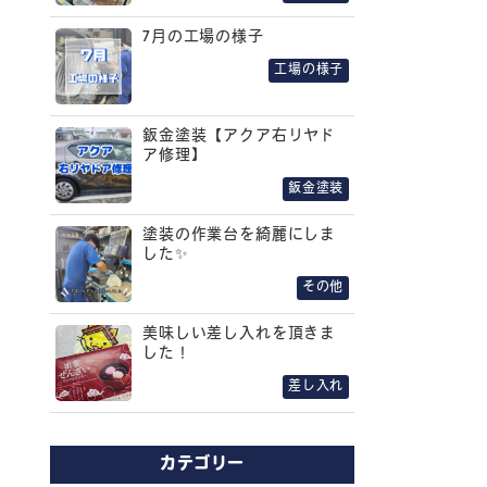
7月の工場の様子
工場の様子
鈑金塗装【アクア右リヤド
ア修理】
鈑金塗装
塗装の作業台を綺麗にしま
した✨
その他
美味しい差し入れを頂きま
した！
差し入れ
カテゴリー